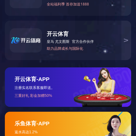
骏驰千里，深耘新章，星空体育·(StarSky Sports)官方网站2025年度总结暨2026年新春团拜会成功举办！
中央网信办、国家发展改革委印发《政务领域人工智能大模型部署应用指引》
认真到落到位党我党、吉林省人民政府
投资决策安排，到落到位《观于深入到