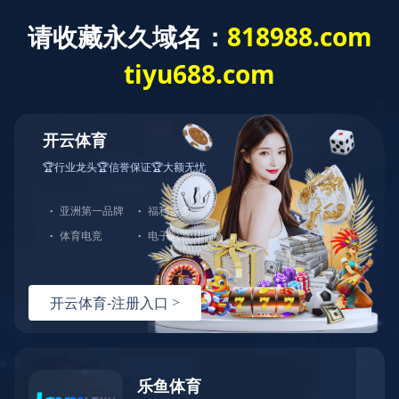
星空体育
星空体育·(StarSky Sports)官方网
站
星空体育
产品方案
服务支持
人才招聘
关于星空体育·(StarSky Sports)官方网站