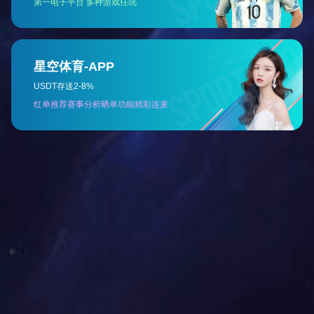
会，介紹“十三四”年代财政部门改善成
长初步成效。
+
铭记历史，共创未来 | 星空体育·(StarSky Sports)官方网站科技集体观看纪念中国人民抗日战争暨世界反法西斯战争胜利80周年阅兵直播
30
省市级财务
+
3000
市市级财政性
+
700