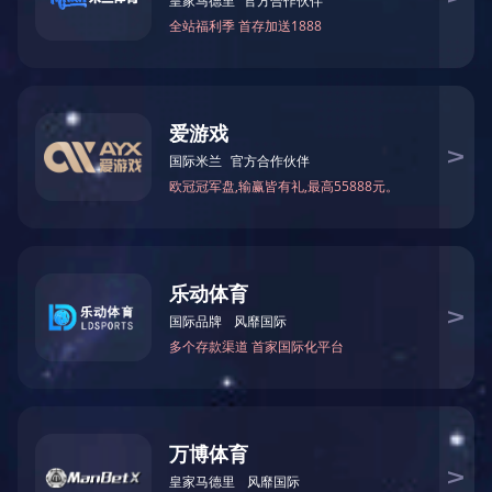
行业手游资讯